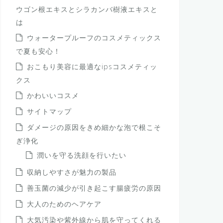
ウゴン根エキスとシラカンバ樹液エキスと
は
ウォータープルーフのコスメティックス
で夏も安心！
おこもり美容に最適なipsコスメティッ
クス
かわいいコスメ
サイトマップ
ダメージの原因をきめ細かな泡で根こそ
ぎ浄化
潤いを守る洗顔を行いたい
収納しやすさが魅力の製品
善玉菌の減少が引き起こす腸疲労の原因
大人のためのヘアケア
大気汚染や紫外線から肌を守ってくれる