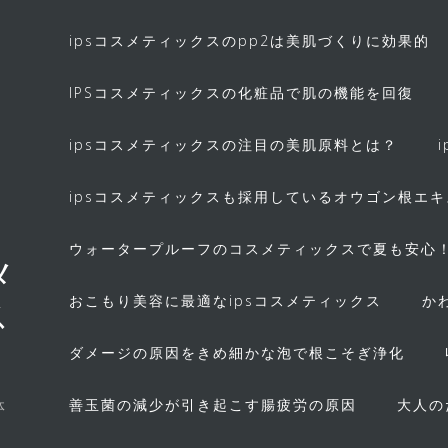
ipsコスメティックスのpp2は美肌づくりに効果的
IPSコスメティックスの化粧品で肌の機能を回復
ipsコスメティックスの注目の美肌原料とは？
ipsコスメティックスも採用しているオウゴン根エ
ウォータープルーフのコスメティックスで夏も安心
メ
おこもり美容に最適なipsコスメティックス
か
ス
ダメージの原因をきめ細かな泡で根こそぎ浄化
善玉菌の減少が引き起こす腸疲労の原因
大人の
体