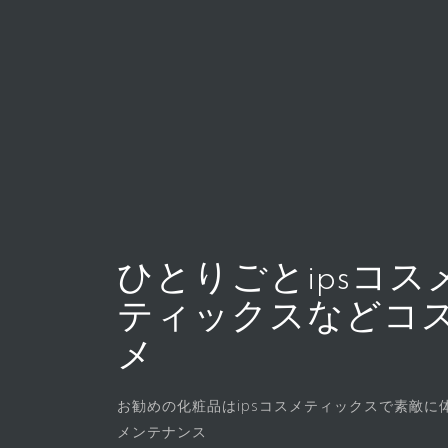
コ
ン
テ
ン
ツ
へ
ス
キ
ッ
プ
ひとりごとipsコス
ティックスなどコ
メ
お勧めの化粧品はipsコスメティックスで素敵に
メンテナンス