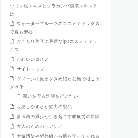
ウゴン根エキスとシラカンバ樹液エキスと
は
ウォータープルーフのコスメティックス
で夏も安心！
おこもり美容に最適なipsコスメティッ
クス
かわいいコスメ
サイトマップ
ダメージの原因をきめ細かな泡で根こそ
ぎ浄化
潤いを守る洗顔を行いたい
収納しやすさが魅力の製品
善玉菌の減少が引き起こす腸疲労の原因
大人のためのヘアケア
大気汚染や紫外線から肌を守ってくれる