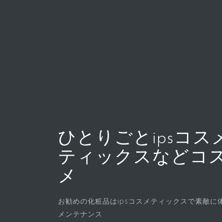
コ
ン
テ
ン
ツ
へ
ス
キ
ッ
プ
ひとりごとipsコス
ティックスなどコ
メ
お勧めの化粧品はipsコスメティックスで素敵に
メンテナンス