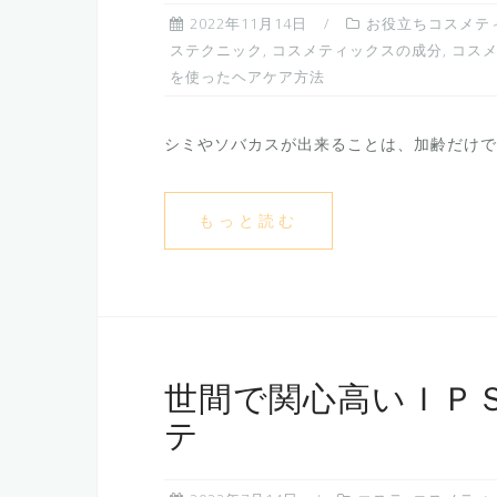
2022年11月14日
お役立ちコスメテ
ステクニック
,
コスメティックスの成分
,
コス
を使ったヘアケア方法
シミやソバカスが出来ることは、加齢だけでは
もっと読む
世間で関心高いＩＰ
テ