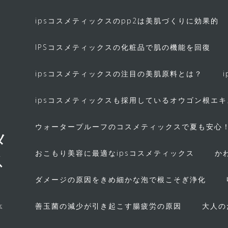
ipsコスメティックスのpp2は美肌づくりに効果的
IPSコスメティックスの化粧品で肌の機能を回復
ipsコスメティックスの注目の美肌原料とは？
ipsコスメティックスも採用しているオウゴン根エ
ウォータープルーフのコスメティックスで夏も安心
メ
おこもり美容に最適なipsコスメティックス
か
ス
ダメージの原因をきめ細かな泡で根こそぎ浄化
善玉菌の減少が引き起こす腸疲労の原因
大人の
体