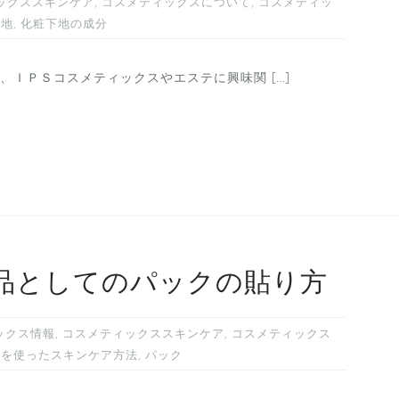
ックススキンケア
,
コスメティックスについて
,
コスメティッ
下地
,
化粧下地の成分
ＩＰＳコスメティックスやエステに興味関 […]
品としてのパックの貼り方
ックス情報
,
コスメティックススキンケア
,
コスメティックス
メを使ったスキンケア方法
,
パック