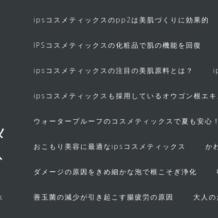
ipsコスメティックスのpp2は美肌づくりに効果的
IPSコスメティックスの化粧品で肌の機能を回復
ipsコスメティックスの注目の美肌原料とは？
ipsコスメティックスも採用しているオウゴン根エ
ウォータープルーフのコスメティックスで夏も安心
メ
おこもり美容に最適なipsコスメティックス
か
ス
ダメージの原因をきめ細かな泡で根こそぎ浄化
善玉菌の減少が引き起こす腸疲労の原因
大人の
体