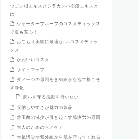
ウゴン根エキスとシラカンバ樹液エキスと
は
ウォータープルーフのコスメティックス
で夏も安心！
おこもり美容に最適なipsコスメティッ
クス
かわいいコスメ
サイトマップ
ダメージの原因をきめ細かな泡で根こそ
ぎ浄化
潤いを守る洗顔を行いたい
収納しやすさが魅力の製品
善玉菌の減少が引き起こす腸疲労の原因
大人のためのヘアケア
大気汚染や紫外線から肌を守ってくれる