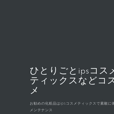
コ
ン
テ
ン
ツ
へ
ス
キ
ッ
プ
ひとりごとipsコス
ティックスなどコ
メ
お勧めの化粧品はipsコスメティックスで素敵に
メンテナンス