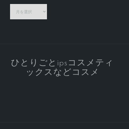
化
粧
品
っ
て
素
晴
ら
ひとりごとipsコスメティ
し
ックスなどコスメ
い