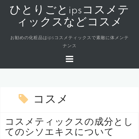
コ
ひとりごとipsコスメテ
ン
テ
ィックスなどコスメ
ン
ツ
お勧めの化粧品はipsコスメティックスで素敵に体メンテ
へ
ナンス
ス
キ
ッ
プ
コスメ
コスメティックスの成分とし
てのシソエキスについて