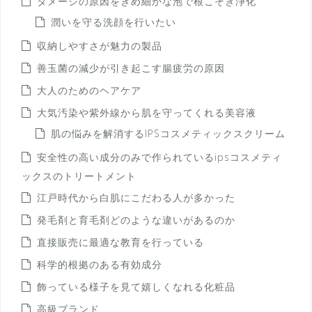
ダメージの原因をきめ細かな泡で根こそぎ浄化
潤いを守る洗顔を行いたい
収納しやすさが魅力の製品
善玉菌の減少が引き起こす腸疲労の原因
大人のためのヘアケア
大気汚染や紫外線から肌を守ってくれる美容液
肌の悩みを解消するIPSコスメティックスクリーム
安全性の高い成分のみで作られているipsコスメティ
ックスのトリートメント
江戸時代から白肌にこだわる人が多かった
発毛剤と育毛剤どのような違いがあるのか
直接販売に最適な教育を行っている
科学的根拠のある有効成分
飾っている様子を見て嬉しくなれる化粧品
高級ブランド