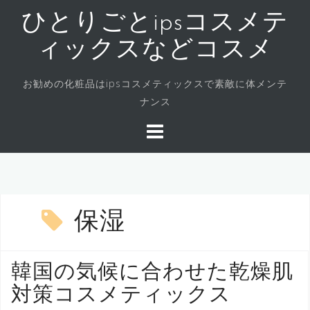
コ
ひとりごとipsコスメテ
ン
テ
ィックスなどコスメ
ン
ツ
お勧めの化粧品はipsコスメティックスで素敵に体メンテ
へ
ナンス
ス
キ
ッ
プ
保湿
韓国の気候に合わせた乾燥肌
対策コスメティックス