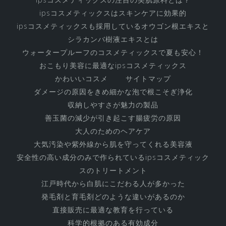
ipsコスメティックスはスキンケアに効果的
ipsコスメティックスも採用しているオウゴン根エキスと
シラカンバ樹液エキスとは
ウォータープルーフのコスメティックスで夏も安心！
おこもり美容に最適なipsコスメティックス
かわいいコスメ
サイトマップ
ダメージの原因をきめ細かな泡で根こそぎ浄化
収納しやすさが魅力の製品
善玉菌の減少が引き起こす腸疲労の原因
大人のためのヘアケア
大気汚染や紫外線から肌を守ってくれる美容液
安全性の高い成分のみで作られているipsコスメティック
スのトリートメント
江戸時代から白肌にこだわる人が多かった
発毛剤と育毛剤どのような違いがあるのか
直接販売に最適な教育を行っている
科学的根拠のある有効成分