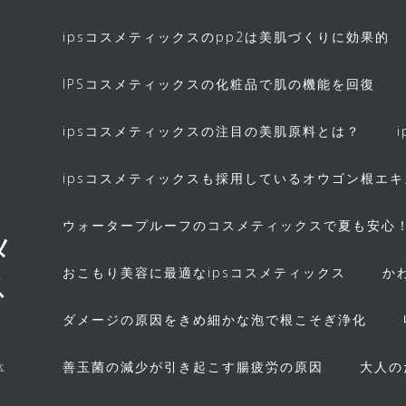
ipsコスメティックスのpp2は美肌づくりに効果的
IPSコスメティックスの化粧品で肌の機能を回復
ipsコスメティックスの注目の美肌原料とは？
ipsコスメティックスも採用しているオウゴン根エ
ウォータープルーフのコスメティックスで夏も安心
メ
おこもり美容に最適なipsコスメティックス
か
ス
ダメージの原因をきめ細かな泡で根こそぎ浄化
善玉菌の減少が引き起こす腸疲労の原因
大人の
体