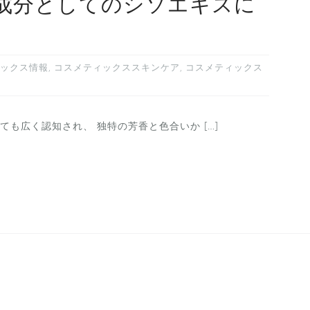
成分としてのシソエキスに
ックス情報
,
コスメティックススキンケア
,
コスメティックス
も広く認知され、 独特の芳香と色合いか […]