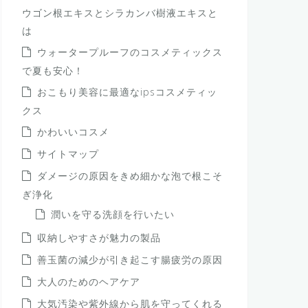
ウゴン根エキスとシラカンバ樹液エキスと
は
ウォータープルーフのコスメティックス
で夏も安心！
おこもり美容に最適なipsコスメティッ
クス
かわいいコスメ
サイトマップ
ダメージの原因をきめ細かな泡で根こそ
ぎ浄化
潤いを守る洗顔を行いたい
収納しやすさが魅力の製品
善玉菌の減少が引き起こす腸疲労の原因
大人のためのヘアケア
大気汚染や紫外線から肌を守ってくれる