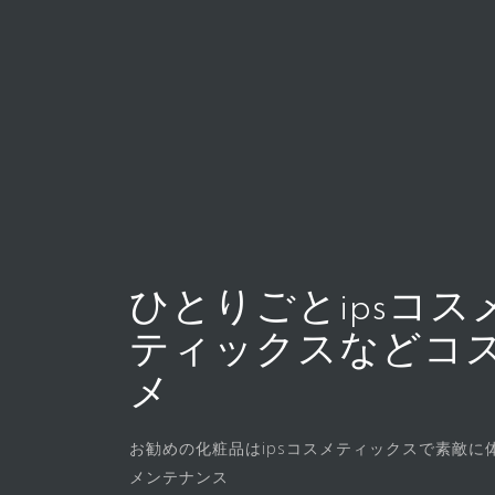
コ
ン
テ
ン
ツ
へ
ス
キ
ッ
プ
ひとりごとipsコス
ティックスなどコ
メ
お勧めの化粧品はipsコスメティックスで素敵に
メンテナンス