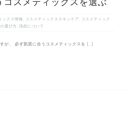
うコスメティックスを選ぶ
ィックス情報
,
コスメティックススキンケア
,
コスメティック
メの選び方
,
洗顔について
が、 必ず肌質に合うコスメティックスを […]