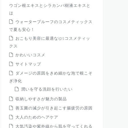
ウゴン根エキスとシラカンバ樹液エキスと
は
ウォータープルーフのコスメティックス
で夏も安心！
おこもり美容に最適なipsコスメティッ
クス
かわいいコスメ
サイトマップ
ダメージの原因をきめ細かな泡で根こそ
ぎ浄化
潤いを守る洗顔を行いたい
収納しやすさが魅力の製品
善玉菌の減少が引き起こす腸疲労の原因
大人のためのヘアケア
大気汚染や紫外線から肌を守ってくれる