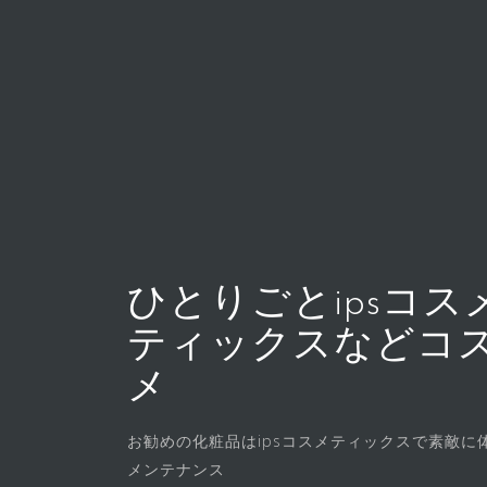
コ
ン
テ
ン
ツ
へ
ス
キ
ッ
プ
ひとりごとipsコス
ティックスなどコ
メ
お勧めの化粧品はipsコスメティックスで素敵に
メンテナンス