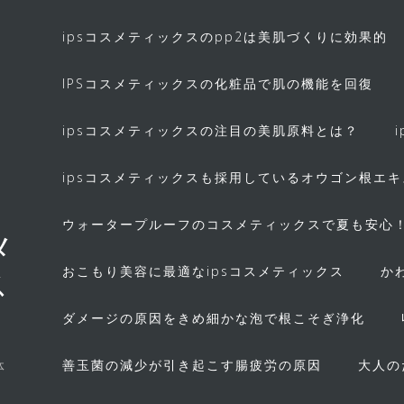
ipsコスメティックスのpp2は美肌づくりに効果的
IPSコスメティックスの化粧品で肌の機能を回復
ipsコスメティックスの注目の美肌原料とは？
ipsコスメティックスも採用しているオウゴン根エ
ウォータープルーフのコスメティックスで夏も安心
メ
おこもり美容に最適なipsコスメティックス
か
ス
ダメージの原因をきめ細かな泡で根こそぎ浄化
善玉菌の減少が引き起こす腸疲労の原因
大人の
体