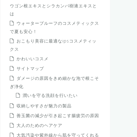
ウゴン根エキスとシラカンバ樹液エキスと
は
ウォータープルーフのコスメティックス
で夏も安心！
おこもり美容に最適なipsコスメティッ
クス
かわいいコスメ
サイトマップ
ダメージの原因をきめ細かな泡で根こそ
ぎ浄化
潤いを守る洗顔を行いたい
収納しやすさが魅力の製品
善玉菌の減少が引き起こす腸疲労の原因
大人のためのヘアケア
大気汚染や紫外線から肌を守ってくれる