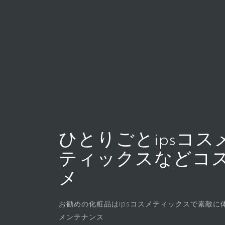
コ
ン
テ
ン
ツ
へ
ス
キ
ッ
プ
ひとりごとipsコス
ティックスなどコ
メ
お勧めの化粧品はipsコスメティックスで素敵に
メンテナンス