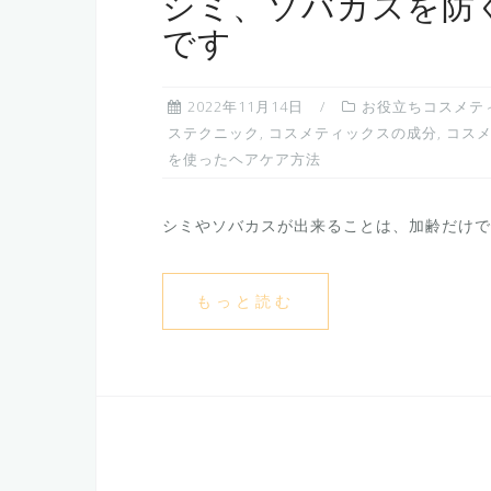
シミ、ソバカスを防
です
2022年11月14日
お役立ちコスメテ
ステクニック
,
コスメティックスの成分
,
コス
を使ったヘアケア方法
シミやソバカスが出来ることは、加齢だけでは
もっと読む