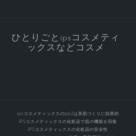
ル
ケ
ア
の
IPS
ひとりごとipsコスメティ
コ
ックスなどコスメ
ス
メ
テ
ィ
ッ
ク
ス
化
粧
ipsコスメティックスのpp2は美肌づくりに効果的
品
IPSコスメティックスの化粧品で肌の機能を回復
の
IPSコスメティックスの化粧品の安全性