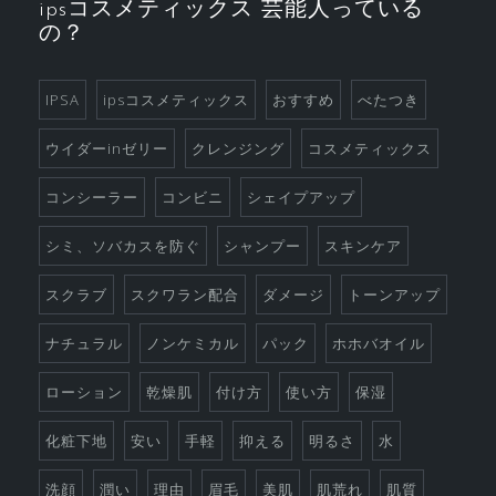
ipsコスメティックス 芸能人っている
っ
の？
て
素
晴
IPSA
ipsコスメティックス
おすすめ
べたつき
ら
ウイダーinゼリー
クレンジング
コスメティックス
し
い
コンシーラー
コンビニ
シェイプアップ
シミ、ソバカスを防ぐ
シャンプー
スキンケア
スクラブ
スクワラン配合
ダメージ
トーンアップ
ナチュラル
ノンケミカル
パック
ホホバオイル
ローション
乾燥肌
付け方
使い方
保湿
化粧下地
安い
手軽
抑える
明るさ
水
洗顔
潤い
理由
眉毛
美肌
肌荒れ
肌質