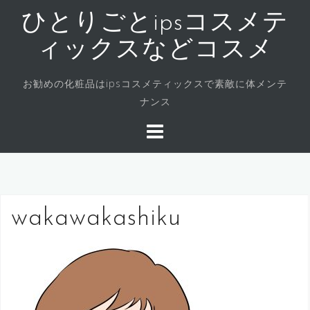
コ
ひとりごとipsコスメテ
ン
テ
ィックスなどコスメ
ン
ツ
お勧めの化粧品はipsコスメティックスで素敵に体メンテ
へ
ナンス
ス
キ
ッ
プ
wakawakashiku