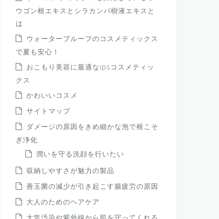
ウゴン根エキスとシラカンバ樹液エキスと
は
ウォータープルーフのコスメティックス
で夏も安心！
おこもり美容に最適なipsコスメティッ
クス
かわいいコスメ
サイトマップ
ダメージの原因をきめ細かな泡で根こそ
ぎ浄化
潤いを守る洗顔を行いたい
収納しやすさが魅力の製品
善玉菌の減少が引き起こす腸疲労の原因
大人のためのヘアケア
大気汚染や紫外線から肌を守ってくれる