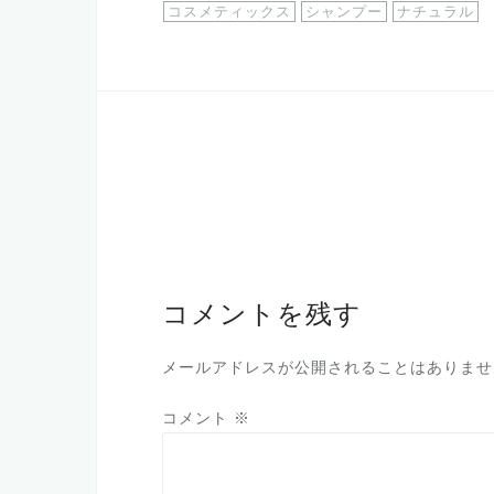
コスメティックス
シャンプー
ナチュラル
投
稿
ナ
ビ
ゲ
コメントを残す
ー
シ
メールアドレスが公開されることはありませ
ョ
コメント
※
ン