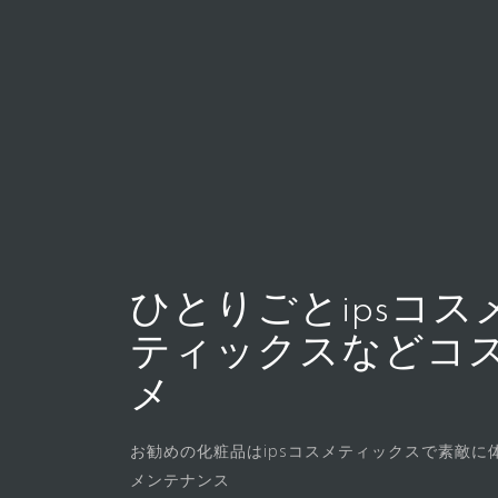
コ
ン
テ
ン
ツ
へ
ス
キ
ッ
プ
ひとりごとipsコス
ティックスなどコ
メ
お勧めの化粧品はipsコスメティックスで素敵に
メンテナンス