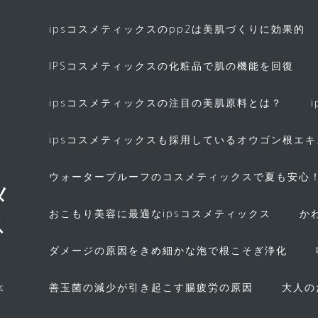
ipsコスメティックスのpp2は美肌づくりに効果的
IPSコスメティックスの化粧品で肌の機能を回復
ipsコスメティックスの注目の美肌原料とは？
ipsコスメティックスも採用しているオウゴン根エ
ウォータープルーフのコスメティックスで夏も安心
メ
おこもり美容に最適なipsコスメティックス
か
ス
ダメージの原因をきめ細かな泡で根こそぎ浄化
善玉菌の減少が引き起こす腸疲労の原因
大人の
体