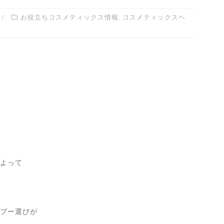
お役立ちコスメティックス情報
,
コスメティックスヘ
よって
プー選びが