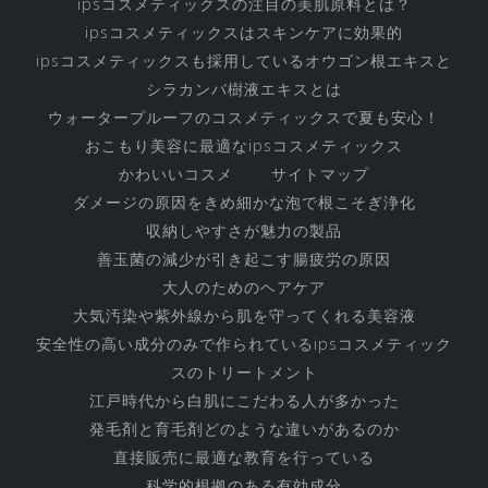
す
ipsコスメティックスの注目の美肌原料とは？
べ
ipsコスメティックスはスキンケアに効果的
ipsコスメティックスも採用しているオウゴン根エキスと
て
シラカンバ樹液エキスとは
ウォータープルーフのコスメティックスで夏も安心！
おこもり美容に最適なipsコスメティックス
かわいいコスメ
サイトマップ
ダメージの原因をきめ細かな泡で根こそぎ浄化
収納しやすさが魅力の製品
善玉菌の減少が引き起こす腸疲労の原因
大人のためのヘアケア
大気汚染や紫外線から肌を守ってくれる美容液
安全性の高い成分のみで作られているipsコスメティック
スのトリートメント
江戸時代から白肌にこだわる人が多かった
発毛剤と育毛剤どのような違いがあるのか
直接販売に最適な教育を行っている
科学的根拠のある有効成分