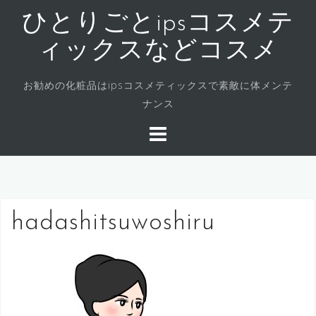
コ
ひとりごとipsコスメテ
ン
テ
ィックスなどコスメ
ン
ツ
お勧めの化粧品はipsコスメティックスで素敵に体メンテ
へ
ナンス
ス
キ
ッ
プ
hadashitsuwoshiru