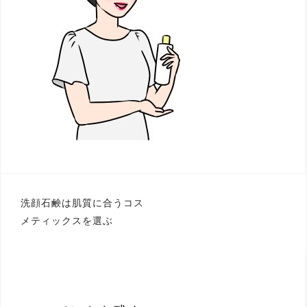
投
洗顔石鹸は肌質に合うコス
メティックスを選ぶ
稿
ナ
ビ
ゲ