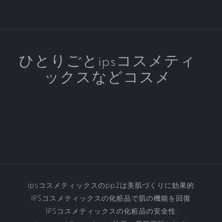
ル
ケ
ア
の
IPS
ひとりごとipsコスメティ
コ
ックスなどコスメ
ス
メ
テ
ィ
ッ
ク
ス
化
粧
ipsコスメティックスのpp2は美肌づくりに効果的
品
IPSコスメティックスの化粧品で肌の機能を回復
の
IPSコスメティックスの化粧品の安全性