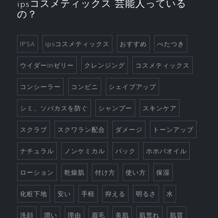
ipsコスメティックス 芸能人っている
っ
の？
て
素
晴
IPSA
ipsコスメティックス
おすすめ
べたつき
ら
ウイダーinゼリー
クレンジング
コスメティックス
し
い
コンシーラー
コンビニ
シェイプアップ
シミ、ソバカスを防ぐ
シャンプー
スキンケア
スクラブ
スクワラン配合
ダメージ
トーンアップ
ナチュラル
ノンケミカル
パック
ホホバオイル
ローション
乾燥肌
付け方
使い方
保湿
化粧下地
安い
手軽
抑える
明るさ
水
洗顔
潤い
理由
眉毛
美肌
肌荒れ
肌質