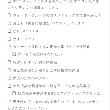
ipsコスメティックスも採用しているオウゴン根エキ
スとシラカンバ樹液エキスとは
ウォータープルーフのコスメティックスで夏も安心！
おこもり美容に最適なipsコスメティックス
かわいいコスメ
サイトマップ
ダメージの原因をきめ細かな泡で根こそぎ浄化
潤いを守る洗顔を行いたい
収納しやすさが魅力の製品
善玉菌の減少が引き起こす腸疲労の原因
大人のためのヘアケア
大気汚染や紫外線から肌を守ってくれる美容液
肌の悩みを解消するIPSコスメティックスクリーム
安全性の高い成分のみで作られているipsコスメティ
ックスのトリートメント