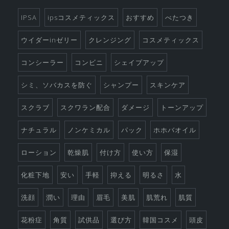
素
晴
IPSA
ipsコスメティックス
おすすめ
べたつき
ら
ウイダーinゼリー
クレンジング
コスメティックス
し
い
コンシーラー
コンビニ
シェイプアップ
シミ、ソバカスを防ぐ
シャンプー
スキンケア
スクラブ
スクワラン配合
ダメージ
トーンアップ
ナチュラル
ノンケミカル
パック
ホホバオイル
ローション
乾燥肌
付け方
使い方
保湿
化粧下地
安い
手軽
抑える
明るさ
水
洗顔
潤い
理由
眉毛
美肌
肌荒れ
肌質
花粉症
角質
試供品
選び方
韓国コスメ
頭皮