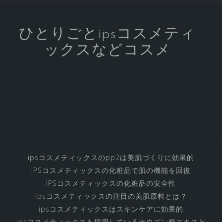
ア
の
IPS
ひとりごとipsコスメティ
コ
ックスなどコスメ
ス
メ
テ
ィ
ッ
ク
ス
化
粧
ipsコスメティックスのpp2は美肌づくりに効果的
品
IPSコスメティックスの化粧品で肌の機能を回復
の
IPSコスメティックスの化粧品の安全性
す
ipsコスメティックスの注目の美肌原料とは？
べ
ipsコスメティックスはスキンケアに効果的
ipsコスメティックスも採用しているオウゴン根エキスと
て