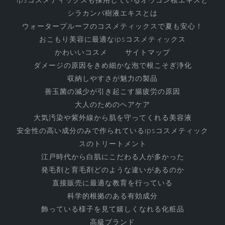
シラカンバ樹液エキスとは
ウォータープルーフのコスメティックスで夏も安心！
おこもり美容に最適なipsコスメティックス
かわいいコスメ
サイトマップ
ダメージの原因をきめ細かな泡で根こそぎ浄化
収納しやすさが魅力の製品
善玉菌の減少が引き起こす腸疲労の原因
大人のためのヘアケア
大気汚染や紫外線から肌を守ってくれる美容液
安全性の高い成分のみで作られているipsコスメティック
スのトリートメント
江戸時代から白肌にこだわる人が多かった
発毛剤と育毛剤どのような違いがあるのか
直接販売に最適な教育を行っている
科学的根拠のある有効成分
飾っている様子を見て嬉しくなれる化粧品
高級ブランド