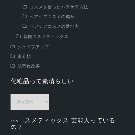
コスメを使ったヘアケア方法
ヘアケアコスメの成分
ヘアケアコスメの選び方
韓国コスメティックス
シェイプアップ
未分類
肌荒れ改善
化粧品って素晴らしい
化
粧
品
ipsコスメティックス 芸能人っている
っ
の？
て