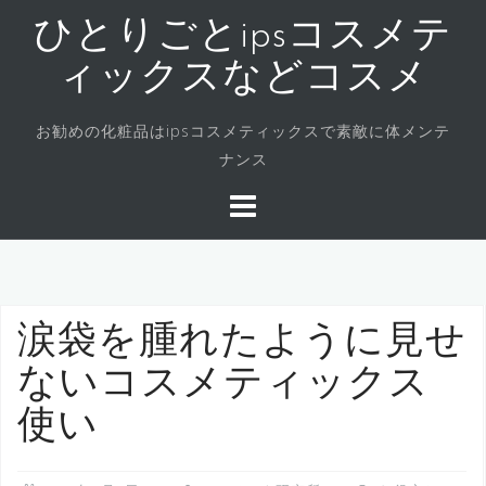
コ
ひとりごとipsコスメテ
ン
テ
ィックスなどコスメ
ン
ツ
お勧めの化粧品はipsコスメティックスで素敵に体メンテ
へ
ナンス
ス
キ
ッ
プ
涙袋を腫れたように見せ
ないコスメティックス
使い