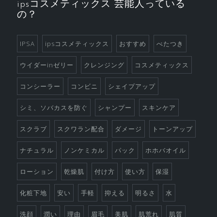
ipsコスメティックス 芸能人っている
っ
の？
て
素
晴
IPSA
ipsコスメティックス
おすすめ
べたつき
ら
ウイダーinゼリー
クレンジング
コスメティックス
し
い
コンシーラー
コンビニ
シェイプアップ
シミ、ソバカスを防ぐ
シャンプー
スキンケア
スクラブ
スクワラン配合
ダメージ
トーンアップ
ナチュラル
ノンケミカル
パック
ホホバオイル
ローション
乾燥肌
付け方
使い方
保湿
化粧下地
安い
手軽
抑える
明るさ
水
洗顔
潤い
理由
眉毛
美肌
肌荒れ
肌質