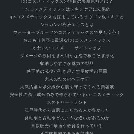
す
ipsコスメティックスの注目の美肌原料とは？
べ
ipsコスメティックスはスキンケアに効果的
ipsコスメティックスも採用しているオウゴン根エキスと
て
シラカンバ樹液エキスとは
ウォータープルーフのコスメティックスで夏も安心！
おこもり美容に最適なipsコスメティックス
かわいいコスメ
サイトマップ
ダメージの原因をきめ細かな泡で根こそぎ浄化
収納しやすさが魅力の製品
善玉菌の減少が引き起こす腸疲労の原因
大人のためのヘアケア
大気汚染や紫外線から肌を守ってくれる美容液
安全性の高い成分のみで作られているipsコスメティック
スのトリートメント
江戸時代から白肌にこだわる人が多かった
発毛剤と育毛剤どのような違いがあるのか
直接販売に最適な教育を行っている
科学的根拠のある有効成分