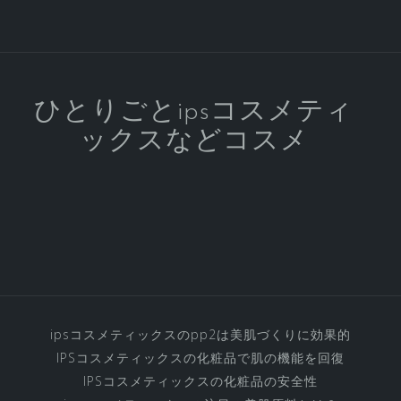
ル
ケ
ア
の
IPS
ひとりごとipsコスメティ
コ
ックスなどコスメ
ス
メ
テ
ィ
ッ
ク
ス
化
粧
ipsコスメティックスのpp2は美肌づくりに効果的
品
IPSコスメティックスの化粧品で肌の機能を回復
の
IPSコスメティックスの化粧品の安全性