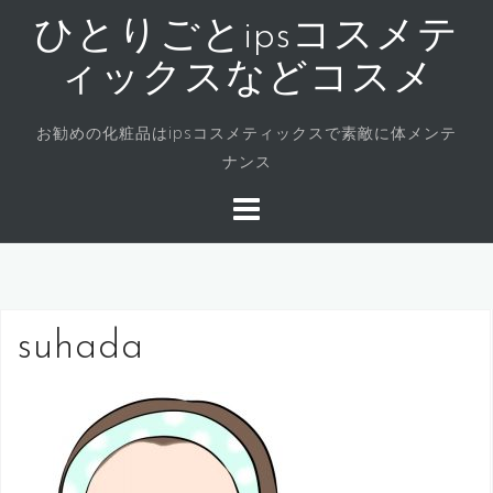
コ
ひとりごとipsコスメテ
ン
テ
ィックスなどコスメ
ン
ツ
お勧めの化粧品はipsコスメティックスで素敵に体メンテ
へ
ナンス
ス
キ
ッ
プ
suhada