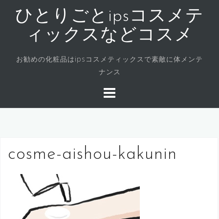
コ
ひとりごとipsコスメテ
ン
テ
ィックスなどコスメ
ン
ツ
お勧めの化粧品はipsコスメティックスで素敵に体メンテ
へ
ナンス
ス
キ
ッ
プ
cosme-aishou-kakunin