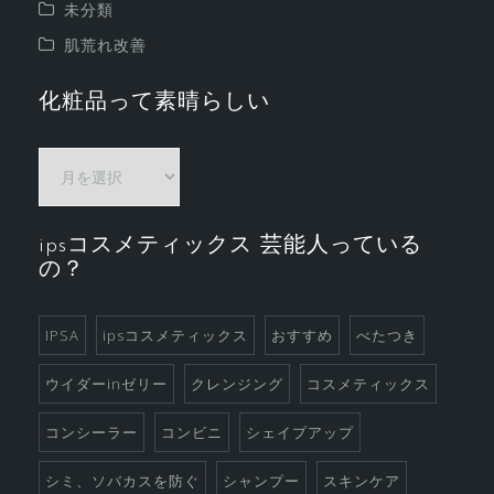
未分類
肌荒れ改善
化粧品って素晴らしい
化
粧
品
ipsコスメティックス 芸能人っている
っ
の？
て
素
晴
IPSA
ipsコスメティックス
おすすめ
べたつき
ら
ウイダーinゼリー
クレンジング
コスメティックス
し
い
コンシーラー
コンビニ
シェイプアップ
シミ、ソバカスを防ぐ
シャンプー
スキンケア