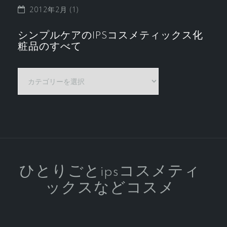
2012年2月
(1)
シンプルケアのIPSコスメティックス化
粧品のすべて
シ
ン
プ
ル
ケ
ア
の
IPS
ひとりごとipsコスメティ
コ
ックスなどコスメ
ス
メ
テ