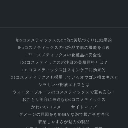
ィ
ッ
ク
ス
化
粧
ipsコスメティックスのpp2は美肌づくりに効果的
品
IPSコスメティックスの化粧品で肌の機能を回復
の
IPSコスメティックスの化粧品の安全性
す
ipsコスメティックスの注目の美肌原料とは？
べ
ipsコスメティックスはスキンケアに効果的
ipsコスメティックスも採用しているオウゴン根エキスと
て
シラカンバ樹液エキスとは
ウォータープルーフのコスメティックスで夏も安心！
おこもり美容に最適なipsコスメティックス
かわいいコスメ
サイトマップ
ダメージの原因をきめ細かな泡で根こそぎ浄化
収納しやすさが魅力の製品