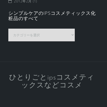
2012年2月
(1)
シンプルケアのIPSコスメティックス化
粧品のすべて
シ
ン
プ
ル
ケ
ア
の
IPS
ひとりごとipsコスメティ
コ
ックスなどコスメ
ス
メ
テ
ィ