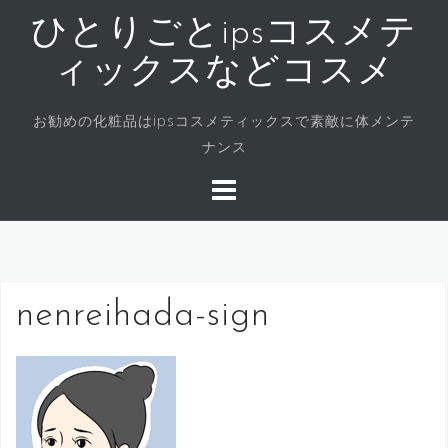
コ
ひとりごとipsコスメテ
ン
テ
ィックスなどコスメ
ン
ツ
お勧めの化粧品はipsコスメティックスで素敵に体メンテ
へ
ナンス
ス
キ
ッ
プ
nenreihada-sign