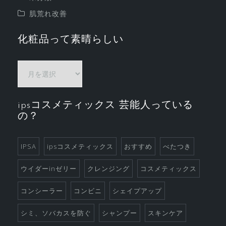
肌荒れ改善
化粧品って素晴らしい
化
粧
品
ipsコスメティックス 芸能人っている
っ
の？
て
素
晴
IPSA
ipsコスメティックス
おすすめ
べたつき
ら
ウイダーinゼリー
クレンジング
コスメティックス
し
い
コンシーラー
コンビニ
シェイプアップ
シミ、ソバカスを防ぐ
シャンプー
スキンケア