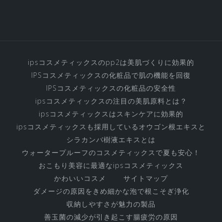
ッ
ク
ス
化
粧
ipsコスメティックスのpp2は美肌づくりに効果的
品
IPSコスメティックスの化粧品で肌の機能を回復
の
IPSコスメティックスの化粧品の安全性
す
ipsコスメティックスの注目の美肌原料とは？
べ
ipsコスメティックスはスキンケアに効果的
ipsコスメティックスも採用しているオウゴン根エキスと
て
シラカンバ樹液エキスとは
ウォータープルーフのコスメティックスで夏も安心！
おこもり美容に最適なipsコスメティックス
かわいいコスメ
サイトマップ
ダメージの原因をきめ細かな泡で根こそぎ浄化
収納しやすさが魅力の製品
善玉菌の減少が引き起こす腸疲労の原因